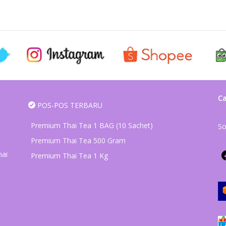
Ca
POS-POS TERBARU
Premium Thai Tea 1 BAG (10 Sachet)
So
Premium Thai Tea 500 Gram
hai
Premium Thai Tea 1 Kg