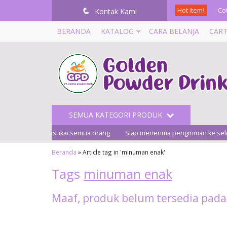
Co
Hot Item!
q
Kontak Kami
BERANDA
KATALOG
CARA BELANJA
CAR
Ca
Pr
Pr
Re
SEMUA KATEGORI PRODUK
Pr
g banyak disukai semua orang
Siap menerima pengiriman ke seluruh I
Bl
Beranda
»
Article tag in 'minuman enak'
St
Tags
minuman enak
Premium Thai Tea 1
Co
Kg
Maaf, produk belum tersedia pada 
Rp 70.000
Ready Stock