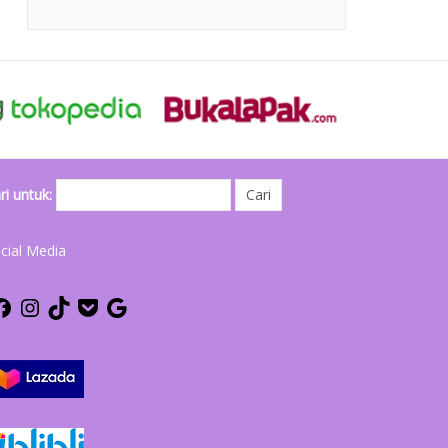
ri untuk:
cial Media