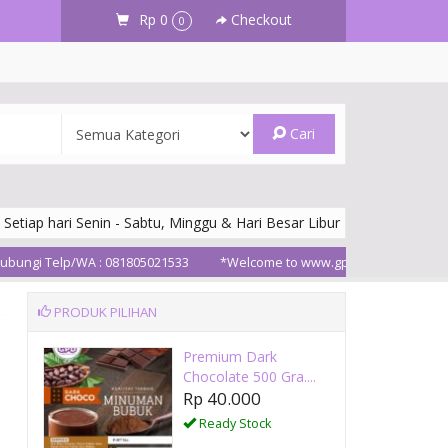
Rp 0
Checkout
0
Cari
 Setiap hari Senin - Sabtu, Minggu & Hari Besar Libur
 Telp/WA : 081805021533
*Welcome to www.gpdpowder.com*
Ter
PRODUK PILIHAN
nt
Premium Dark
Chocolate 500 Gra....
Rp 40.000
Ready Stock