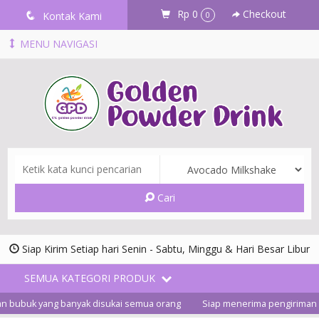
Rp 0
Checkout
q
Kontak Kami
0
MENU NAVIGASI
Cari
Siap Kirim Setiap hari Senin - Sabtu, Minggu & Hari Besar Libur
SEMUA KATEGORI PRODUK
n bubuk yang banyak disukai semua orang
Siap menerima pengiriman ke