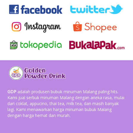
GDP
adalah produsen bubuk minuman Malang paling hits.
Kami jual serbuk minuman Malang dengan aneka rasa, mulai
dari coklat, appucino, thai tea, milk tea, dan masih banyak
lagi. Kami menawarkan harga minuman bubuk Malang
dengan harga hemat dan murah.