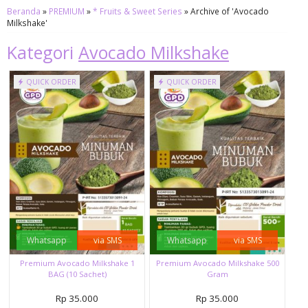
Beranda
»
PREMIUM
»
* Fruits & Sweet Series
»
Archive of 'Avocado
Milkshake'
Kategori
Avocado Milkshake
QUICK ORDER
QUICK ORDER
Whatsapp
via SMS
Whatsapp
via SMS
Premium Avocado Milkshake 1
Premium Avocado Milkshake 500
BAG (10 Sachet)
Gram
Rp 35.000
Rp 35.000