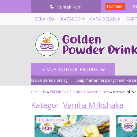
Pr
Hot Item!
q
Kontak Kami
Pr
BERANDA
KATALOG
CARA BELANJA
CAR
Pr
Ma
Pr
SEMUA KATEGORI PRODUK
Pr
 banyak disukai semua orang
Siap menerima pengiriman ke seluruh Ind
Pr
Beranda
»
PREMIUM
»
* Fruits & Sweet Series
»
Archive of 'Va
Pr
Kategori
Vanilla Milkshake
Pr
Cotton Candy 250
Premium Strawberry
Gram
Tea 1 BAG (....
QUICK ORDER
QUICK 
Rp 18.000
Rp 25.000
Ready Stock
Ready Stock