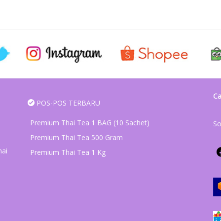
Ca
POS-POS TERBARU
Premium Thai Tea 1 BAG (10 Sachet)
So
Premium Thai Tea 500 Gram
hai
Premium Thai Tea 1 Kg