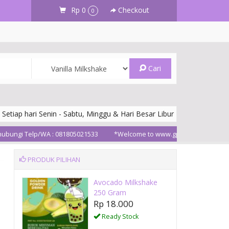
Rp 0
Checkout
0
Cari
 Setiap hari Senin - Sabtu, Minggu & Hari Besar Libur
Telp/WA : 081805021533
*Welcome to www.gpdpowder.com*
Ters
PRODUK PILIHAN
Avocado Milkshake
Premium Mango Tea
250 Gram
1 BAG (10 Sa....
Rp 18.000
Rp 25.000
Ready Stock
Ready Stock