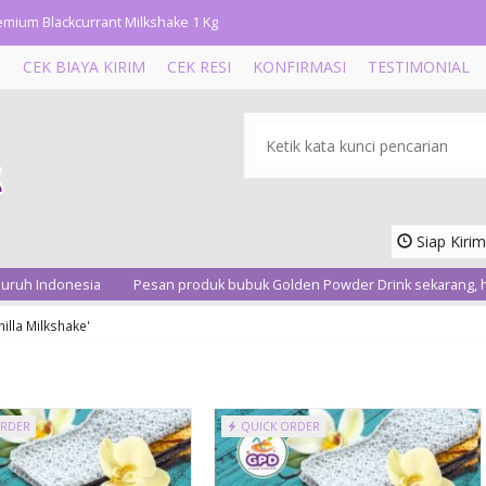
emium Blackcurrant Milkshake 1 Kg
emium Green Tea 1 BAG (10 Sachet)
T
CEK BIAYA KIRIM
CEK RESI
KONFIRMASI
TESTIMONIAL
emium Chococino 1 Kg
tcha Green Tea 500 Gram
emium Taro Milkshake 1 BAG (10 Sachet)
Siap Kirim
emium Vanilla Milkshake 500 Gram
onesia
Pesan produk bubuk Golden Powder Drink sekarang, hubungi 
emium Chococino 500 Gram
nilla Milkshake'
emium Vanilla Milkshake 1 Kg
emium Blackcurrant Milkshake 1 Kg
Premium Leci
Milkshake 500 Gra....
ORDER
QUICK ORDER
Rp 35.000
Ready Stock