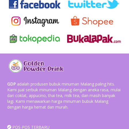
GDP
adalah produsen bubuk minuman Malang paling hits.
Kami jual serbuk minuman Malang dengan aneka rasa, mulai
dari coklat, appucino, thai tea, milk tea, dan masih banyak
lagi. Kami menawarkan harga minuman bubuk Malang
dengan harga hemat dan murah.
POS-POS TERBARU