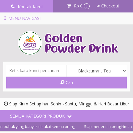
Rp 0
Checkout
q
Kontak Kami
0
MENU NAVIGASI
Cari
Siap Kirim Setiap hari Senin - Sabtu, Minggu & Hari Besar Libur
SEMUA KATEGORI PRODUK
n bubuk yang banyak disukai semua orang
Siap menerima pengiriman ke