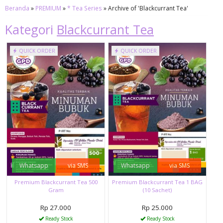
Beranda
»
PREMIUM
»
* Tea Series
»
Archive of 'Blackcurrant Tea'
Kategori
Blackcurrant Tea
QUICK ORDER
QUICK ORDER
Whatsapp
via SMS
Whatsapp
via SMS
Premium Blackcurrant Tea 500
Premium Blackcurrant Tea 1 BAG
Gram
(10 Sachet)
Rp 27.000
Rp 25.000
Ready Stock
Ready Stock